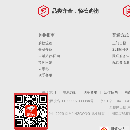
品类齐全，轻松购物
购物指南
配送方式
购物流程
上门自提
会员介绍
211限时达
生活旅行/团购
配送服务查
常见问题
配送费收取
大家电
联系客服
关于我们
|
联系我们
|
联系客服
|
合作招商
|
商
京公网安备 11000002000088号
|
京ICP备1104170
互联网出版许
Copyright © 2004 -
2026
京东JINGDONG 版权所有
|
消费者维权热
手机扫一扫，劲爆优
惠触手可得！