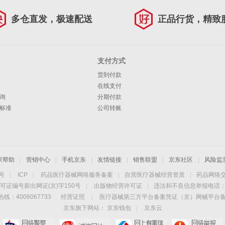
多仓直发，极速配送
正品行货，精致
支付方式
货到付款
在线支付
询
分期付款
标准
公司转账
家帮助
|
营销中心
|
手机京东
|
友情链接
|
销售联盟
|
京东社区
|
风险监
4号
|
ICP
|
药品医疗器械网络服务备案
|
自营医疗器械经营资质
|
药品网络
可证编号新出网证(京)字150号
|
出版物经营许可证
|
违法和不良信息举报电话：40
线：4006067733
经营证照
|
医疗器械第三方平台备案凭证（京）网械平台备字（
京东旗下网站：
京东钱包
|
京东云