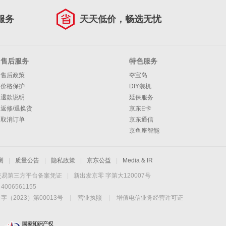
服务
天天低价，畅选无忧
售后服务
特色服务
售后政策
夺宝岛
价格保护
DIY装机
退款说明
延保服务
返修/退换货
京东E卡
取消订单
京东通信
京鱼座智能
测
|
质量公告
|
隐私政策
|
京东公益
|
Media & IR
交易第三方平台备案凭证
|
新出发京零 字第大120007号
06561155
2023）第00013号
|
营业执照
|
增值电信业务经营许可证